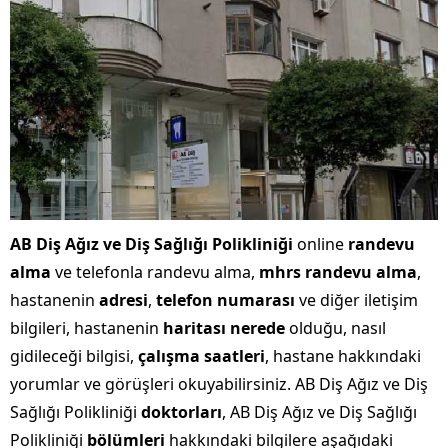
AB Diş Ağız ve Diş Sağlığı Polikliniği
online
randevu
alma
ve telefonla randevu alma,
mhrs randevu alma
,
hastanenin
adresi
,
telefon numarası
ve diğer iletişim
bilgileri, hastanenin
haritası nerede
olduğu, nasıl
gidileceği bilgisi,
çalışma saatleri
, hastane hakkındaki
yorumlar ve görüşleri okuyabilirsiniz. AB Diş Ağız ve Diş
Sağlığı Polikliniği
doktorları
, AB Diş Ağız ve Diş Sağlığı
Polikliniği
bölümleri
hakkındaki bilgilere aşağıdaki