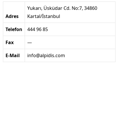
Yukarı, Üsküdar Cd. No:7, 34860
Adres
Kartal/İstanbul
Telefon
444 96 85
Fax
—
E-Mail
info@alpidis.com