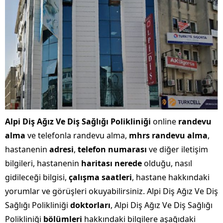
Alpi Diş Ağız Ve Diş Sağlığı Polikliniği
online
randevu
alma
ve telefonla randevu alma,
mhrs randevu alma
,
hastanenin
adresi
,
telefon numarası
ve diğer iletişim
bilgileri, hastanenin
haritası nerede
olduğu, nasıl
gidileceği bilgisi,
çalışma saatleri
, hastane hakkındaki
yorumlar ve görüşleri okuyabilirsiniz. Alpi Diş Ağız Ve Diş
Sağlığı Polikliniği
doktorları
, Alpi Diş Ağız Ve Diş Sağlığı
Polikliniği
bölümleri
hakkındaki bilgilere aşağıdaki