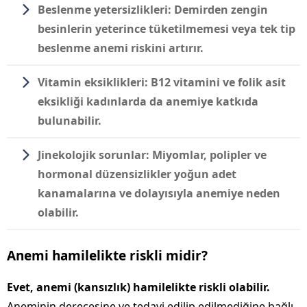
Beslenme yetersizlikleri:
Demirden zengin
besinlerin yeterince tüketilmemesi veya tek tip
beslenme anemi riskini artırır.
Vitamin eksiklikleri:
B12 vitamini ve folik asit
eksikliği kadınlarda da anemiye katkıda
bulunabilir.
Jinekolojik sorunlar:
Miyomlar, polipler ve
hormonal düzensizlikler yoğun adet
kanamalarına ve dolayısıyla anemiye neden
olabilir.
Anemi hamilelikte riskli midir?
Evet, anemi (kansızlık) hamilelikte riskli olabilir.
Aneminin derecesine ve tedavi edilip edilmediğine bağlı