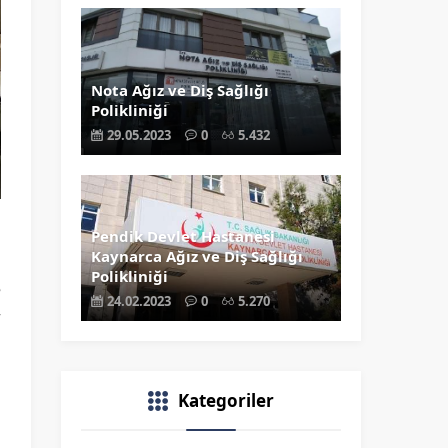
Nota Ağız ve Diş Sağlığı
Polikliniği
29.05.2023
0
5.432
u
Pendik Devlet Hastanesi
Kaynarca Ağız ve Diş Sağlığı
n
Polikliniği
e
24.02.2023
0
5.270
r
n
Kategoriler