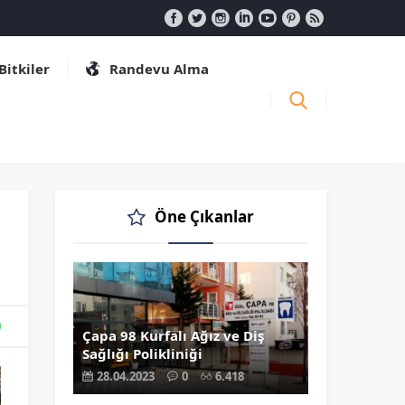
 Bitkiler
Randevu Alma
Öne Çıkanlar
Çapa 98 Kurfalı Ağız ve Diş
Sağlığı Polikliniği
28.04.2023
0
6.418