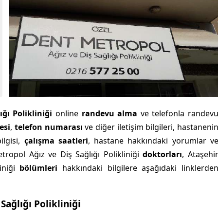
ğı Polikliniği
online
randevu alma
ve telefonla randev
esi
,
telefon numarası
ve diğer iletişim bilgileri, hastaneni
ilgisi,
çalışma saatleri
, hastane hakkındaki yorumlar v
etropol Ağız ve Diş Sağlığı Polikliniği
doktorları
, Ataşehi
iniği
bölümleri
hakkındaki bilgilere aşağıdaki linklerde
Sağlığı Polikliniği