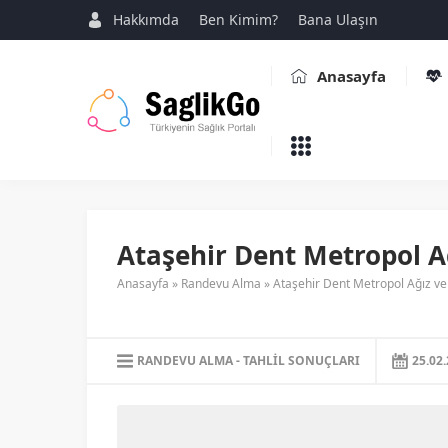
Hakkımda
Ben Kimim?
Bana Ulaşın
Anasayfa
Ataşehir Dent Metropol Ağı
Anasayfa
»
Randevu Alma
»
Ataşehir Dent Metropol Ağız ve D
RANDEVU ALMA
TAHLIL SONUÇLARI
25.02