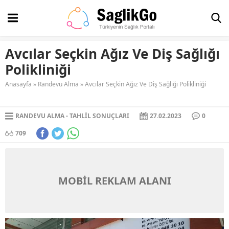
Avcılar Seçkin Ağız Ve Diş Sağlığı
Polikliniği
Anasayfa
»
Randevu Alma
»
Avcılar Seçkin Ağız Ve Diş Sağlığı Polikliniği
RANDEVU ALMA
TAHLIL SONUÇLARI
27.02.2023
0
709
MOBİL REKLAM ALANI