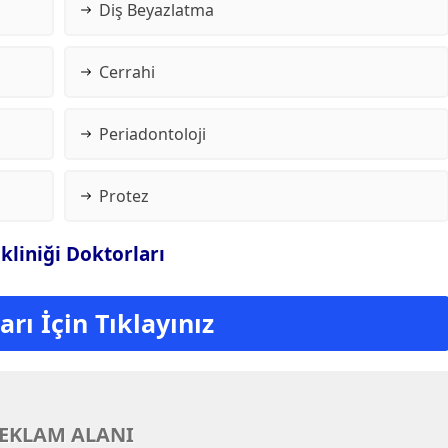
Diş Beyazlatma
Cerrahi
Periadontoloji
Protez
ikliniği Doktorları
rı İçin Tıklayınız
EKLAM ALANI