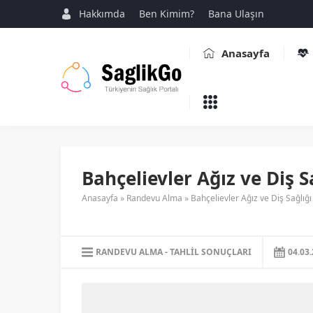
Hakkımda
Ben Kimim?
Bana Ulaşın
Anasayfa
Bahçelievler Ağız ve Diş Sa
Anasayfa
»
Randevu Alma
»
Bahçelievler Ağız ve Diş Sağlığı 
RANDEVU ALMA
TAHLIL SONUÇLARI
04.03