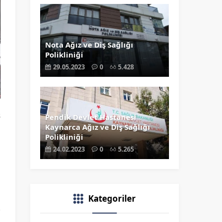
Nota Ağız ve Diş Sağlığı
Polikliniği
29.05.2023
0
5.428
s
Pendik Devlet Hastanesi
Kaynarca Ağız ve Diş Sağlığı
ı
Polikliniği
i
24.02.2023
0
5.265
ı
Kategoriler