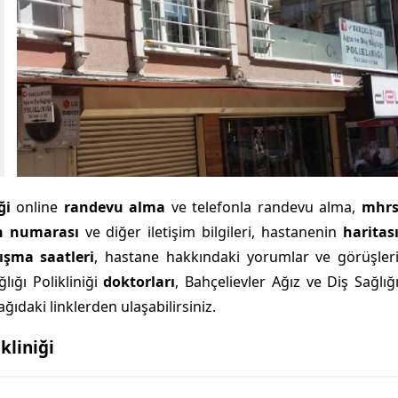
iği
online
randevu alma
ve telefonla randevu alma,
mhr
n numarası
ve diğer iletişim bilgileri, hastanenin
haritas
lışma saatleri
, hastane hakkındaki yorumlar ve görüşler
lığı Polikliniği
doktorları
, Bahçelievler Ağız ve Diş Sağlığ
ğıdaki linklerden ulaşabilirsiniz.
kliniği