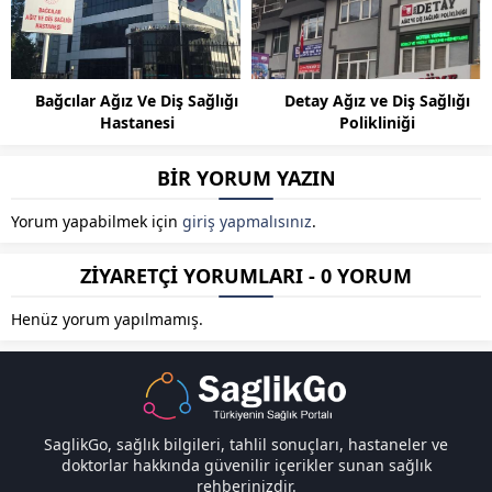
Bağcılar Ağız Ve Diş Sağlığı
Detay Ağız ve Diş Sağlığı
Hastanesi
Polikliniği
BİR YORUM YAZIN
Yorum yapabilmek için
giriş yapmalısınız
.
ZİYARETÇİ YORUMLARI - 0 YORUM
Henüz yorum yapılmamış.
SaglikGo, sağlık bilgileri, tahlil sonuçları, hastaneler ve
doktorlar hakkında güvenilir içerikler sunan sağlık
rehberinizdir.