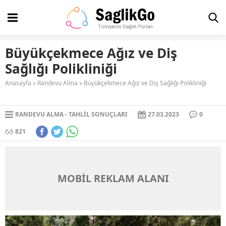
Büyükçekmece Ağız ve Diş
Sağlığı Polikliniği
Anasayfa
»
Randevu Alma
»
Büyükçekmece Ağız ve Diş Sağlığı Polikliniği
RANDEVU ALMA
TAHLIL SONUÇLARI
27.03.2023
0
821
MOBİL REKLAM ALANI