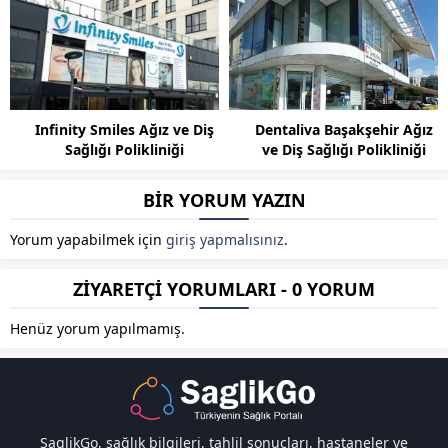
Infinity Smiles Ağız ve Diş
Dentaliva Başakşehir Ağız
Sağlığı Polikliniği
ve Diş Sağlığı Polikliniği
BİR YORUM YAZIN
Yorum yapabilmek için
giriş yapmalısınız
.
ZİYARETÇİ YORUMLARI - 0 YORUM
Henüz yorum yapılmamış.
SaglikGo, sağlık bilgileri, tahlil sonuçları, hastaneler ve