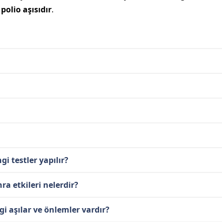
e
polio aşısıdır
.
gi testler yapılır?
ra etkileri nelerdir?
i aşılar ve önlemler vardır?