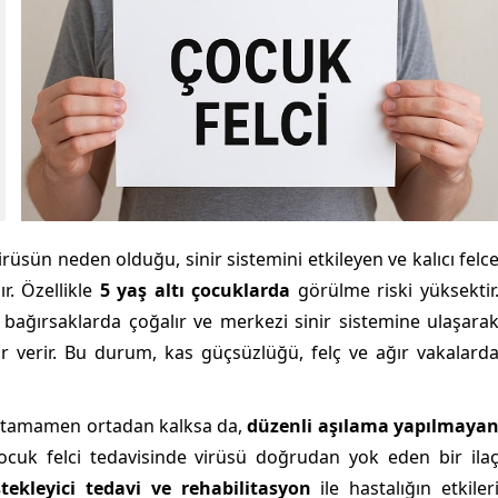
irüsün neden olduğu, sinir sistemini etkileyen ve kalıcı felc
ır. Özellikle
5 yaş altı çocuklarda
görülme riski yüksektir
 bağırsaklarda çoğalır ve merkezi sinir sistemine ulaşara
ar verir. Bu durum, kas güçsüzlüğü, felç ve ağır vakalard
e tamamen ortadan kalksa da,
düzenli aşılama yapılmaya
ocuk felci tedavisinde virüsü doğrudan yok eden bir ila
tekleyici tedavi ve rehabilitasyon
ile hastalığın etkiler