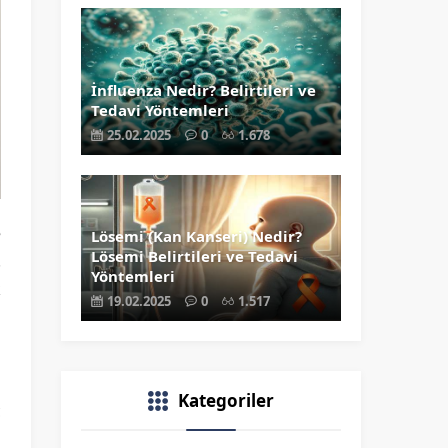
İnfluenza Nedir? Belirtileri ve
Tedavi Yöntemleri
25.02.2025
0
1.678
e
Lösemi (Kan Kanseri) Nedir?
Lösemi Belirtileri ve Tedavi
.
Yöntemleri
k
19.02.2025
0
1.517
a
n
Kategoriler
ç
i