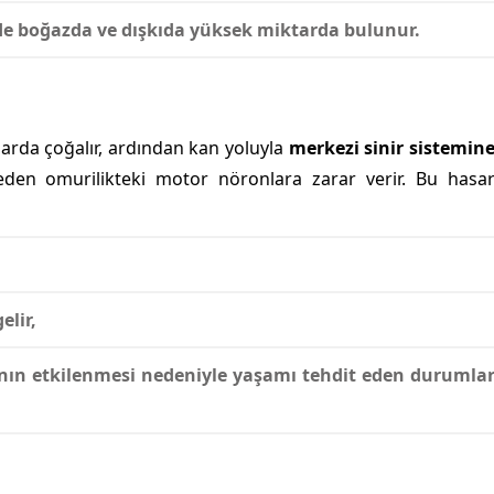
de boğazda ve dışkıda yüksek miktarda bulunur.
larda çoğalır, ardından kan yoluyla
merkezi sinir sistemin
 eden omurilikteki motor nöronlara zarar verir. Bu hasa
elir,
nın etkilenmesi
nedeniyle yaşamı tehdit eden durumla