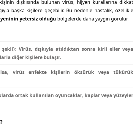
kişinin dışkısında bulunan virüs, hijyen kurallarına dikka
ğıyla başka kişilere geçebilir. Bu nedenle hastalık, özellikl
ijyeninin yetersiz olduğu
bölgelerde daha yaygın görülür.
şekli):
Virüs, dışkıyla atıldıktan sonra kirli eller vey
rla diğer kişilere bulaşır.
a, virüs enfekte kişilerin öksürük veya tükürü
uklarda ortak kullanılan oyuncaklar, kaplar veya yüzeyle
?