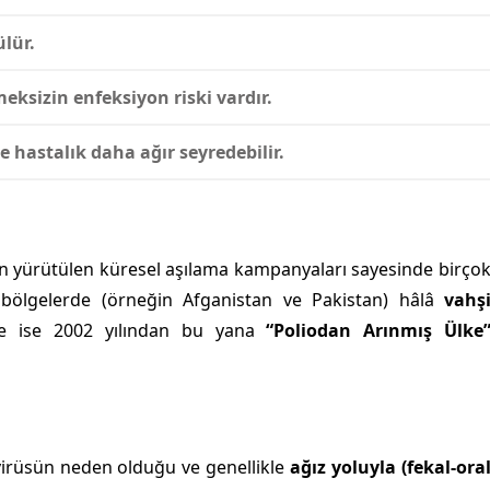
lür.
eksizin enfeksiyon riski vardır.
de hastalık daha ağır seyredebilir.
n yürütülen küresel aşılama kampanyaları sayesinde birço
ı bölgelerde (örneğin Afganistan ve Pakistan) hâlâ
vahş
iye ise 2002 yılından bu yana
“Poliodan Arınmış Ülke
virüsün neden olduğu ve genellikle
ağız yoluyla (fekal-ora