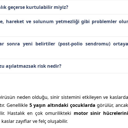
lık geçerse kurtulabilir miyiz?
e, hareket ve solunum yetmezliği gibi problemler olu
lar sonra yeni belirtiler (post-polio sendromu) ortay
u aşılatmazsak risk nedir?
virüsün neden olduğu, sinir sistemini etkileyen ve kaslard
tır. Genellikle
5 yaşın altındaki çocuklarda
görülür, anca
ilir. Hastalık en çok omurilikteki
motor sinir hücrelerin
slar zayıflar ve felç oluşabilir.