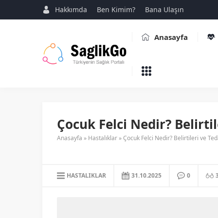
Hakkımda
Ben Kimim?
Bana Ulaşın
Anasayfa
Çocuk Felci Nedir? Belirti
Anasayfa
»
Hastalıklar
»
Çocuk Felci Nedir? Belirtileri ve Te
HASTALIKLAR
31.10.2025
0