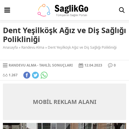
Dent Yeşilköşk Ağız ve Diş Sağlığı
Polikliniği
Anasayfa
»
Randevu Alma
»
Dent Yeşilköşk Ağız ve Diş Sağlığı Polikliniği
RANDEVU ALMA
TAHLIL SONUÇLARI
12.04.2023
0
1.267
MOBİL REKLAM ALANI