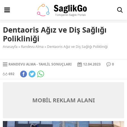
Dentaoris Ağız ve Diş Sağlığı
Polikliniği
Anasayfa
»
Randevu Alma
»
Dentaoris Ağız ve Diş Sağlığı Polikliniği
RANDEVU ALMA
TAHLIL SONUÇLARI
12.04.2023
0
692
MOBİL REKLAM ALANI