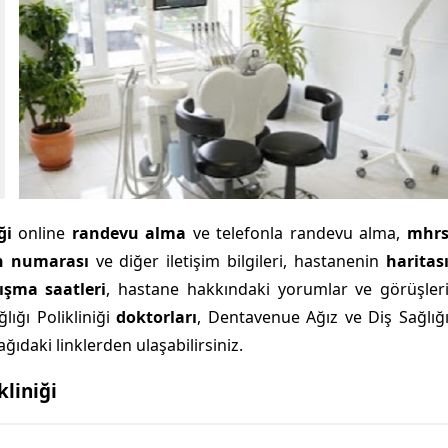
iği
online
randevu alma
ve telefonla randevu alma,
mhr
n numarası
ve diğer iletişim bilgileri, hastanenin
haritas
lışma saatleri
, hastane hakkındaki yorumlar ve görüşler
lığı Polikliniği
doktorları
, Dentavenue Ağız ve Diş Sağlığ
ğıdaki linklerden ulaşabilirsiniz.
kliniği