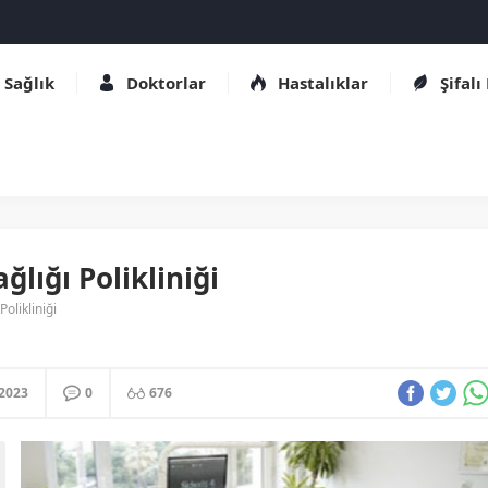
Sağlık
Doktorlar
Hastalıklar
Şifalı
lığı Polikliniği
olikliniği
.2023
0
676