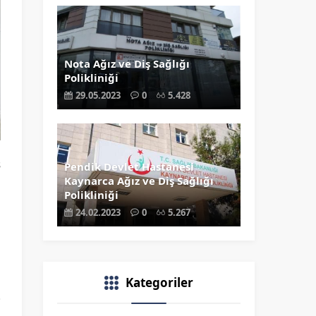
Nota Ağız ve Diş Sağlığı
Polikliniği
29.05.2023
0
5.428
s
Pendik Devlet Hastanesi
Kaynarca Ağız ve Diş Sağlığı
ı
Polikliniği
i
24.02.2023
0
5.267
ı
Kategoriler