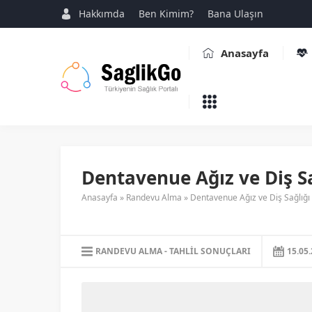
Hakkımda
Ben Kimim?
Bana Ulaşın
Anasayfa
Dentavenue Ağız ve Diş Sağ
Anasayfa
»
Randevu Alma
»
Dentavenue Ağız ve Diş Sağlığı P
RANDEVU ALMA
TAHLIL SONUÇLARI
15.05