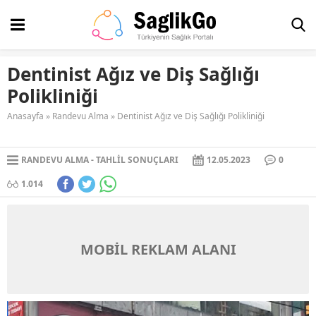
Dentinist Ağız ve Diş Sağlığı
Polikliniği
Anasayfa
»
Randevu Alma
»
Dentinist Ağız ve Diş Sağlığı Polikliniği
RANDEVU ALMA
TAHLIL SONUÇLARI
12.05.2023
0
1.014
MOBİL REKLAM ALANI