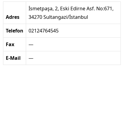
İsmetpaşa, 2, Eski Edirne Asf. No:671,
Adres
34270 Sultangazi/İstanbul
Telefon
02124764545
Fax
—
E-Mail
—