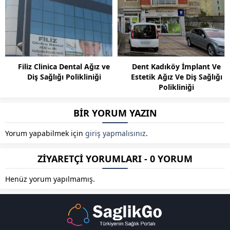
Fi̇li̇z Cli̇ni̇ca Dental Ağız ve
Dent Kadıköy İmplant Ve
Di̇ş Sağlığı Poli̇kli̇ni̇ği̇
Estetik Ağız Ve Diş Sağlığı
Polikliniği
BİR YORUM YAZIN
Yorum yapabilmek için
giriş yapmalısınız
.
ZİYARETÇİ YORUMLARI - 0 YORUM
Henüz yorum yapılmamış.