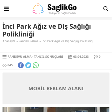
İnci Park Ağız ve Diş Sağlığı
Polikliniği
Anasayfa
»
Randevu Alma
»
İnci Park Ağız ve Diş Sağlığı Polikliniği
RANDEVU ALMA
TAHLIL SONUÇLARI
03.04.2023
0
845
MOBİL REKLAM ALANI