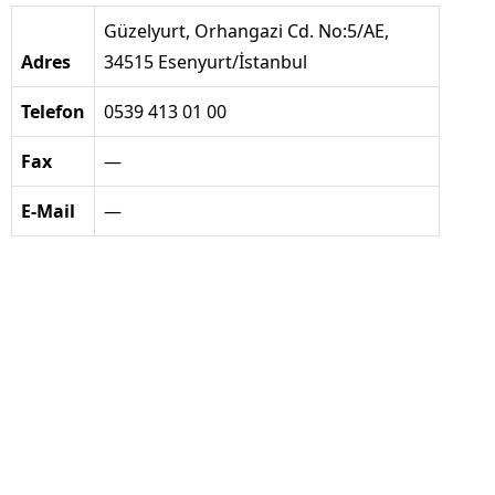
Güzelyurt, Orhangazi Cd. No:5/AE,
Adres
34515 Esenyurt/İstanbul
Telefon
0539 413 01 00
Fax
—
E-Mail
—