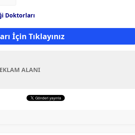
iği Doktorları
rı İçin Tıklayınız
EKLAM ALANI