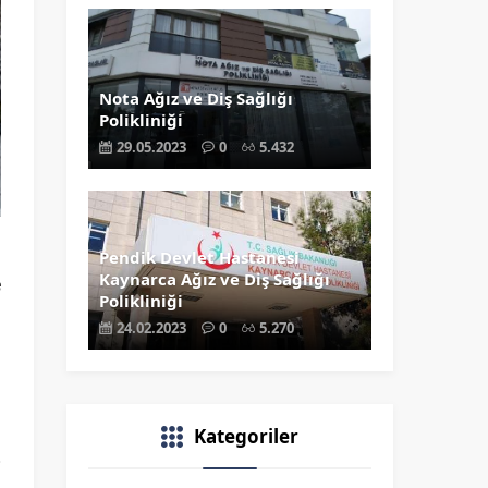
Nota Ağız ve Diş Sağlığı
Polikliniği
29.05.2023
0
5.432
u
Pendik Devlet Hastanesi
Kaynarca Ağız ve Diş Sağlığı
e
Polikliniği
i
24.02.2023
0
5.270
i
Kategoriler