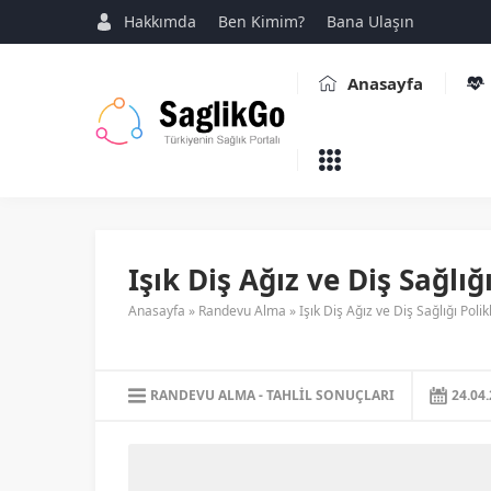
Hakkımda
Ben Kimim?
Bana Ulaşın
Anasayfa
Işık Diş Ağız ve Diş Sağlığı
Anasayfa
»
Randevu Alma
»
Işık Diş Ağız ve Diş Sağlığı Polikl
RANDEVU ALMA
TAHLIL SONUÇLARI
24.04