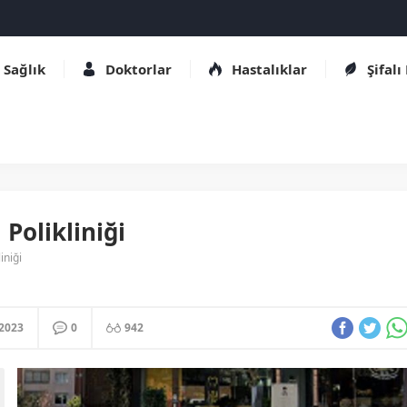
Sağlık
Doktorlar
Hastalıklar
Şifalı
 Polikliniği
iniği
.2023
0
942