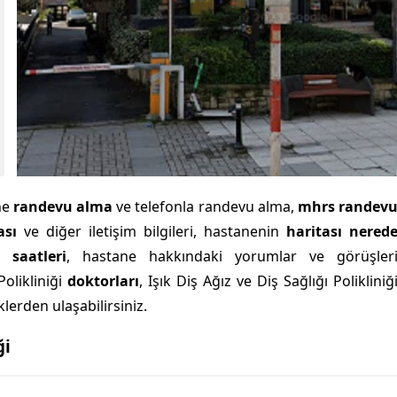
ne
randevu alma
ve telefonla randevu alma,
mhrs randev
ası
ve diğer iletişim bilgileri, hastanenin
haritası nered
 saatleri
, hastane hakkındaki yorumlar ve görüşler
Polikliniği
doktorları
, Işık Diş Ağız ve Diş Sağlığı Polikliniğ
lerden ulaşabilirsiniz.
ği