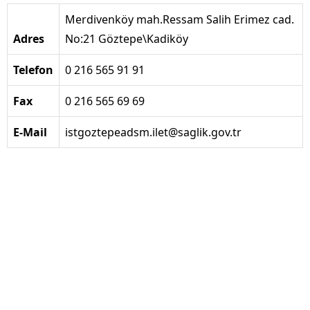
Merdivenköy mah.Ressam Salih Erimez cad.
Adres
No:21 Göztepe\Kadiköy
Telefon
0 216 565 91 91
Fax
0 216 565 69 69
E-Mail
istgoztepeadsm.ilet@saglik.gov.tr