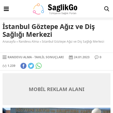
İstanbul Göztepe Ağız ve Diş
Sağlığı Merkezi
Anasayfa
»
Randevu Alma
»
İstanbul Göztepe Ağız ve Diş Sağlığı Merkezi
RANDEVU ALMA
TAHLIL SONUÇLARI
24.01.2023
0
1.239
MOBİL REKLAM ALANI