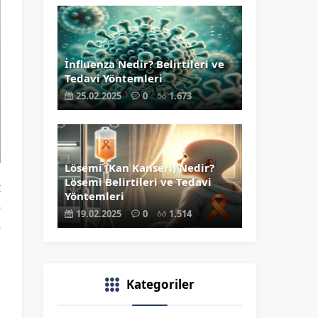
İnfluenza Nedir? Belirtileri ve
Tedavi Yöntemleri
25.02.2025
0
1.673
Lösemi (Kan Kanseri) Nedir?
Lösemi Belirtileri ve Tedavi
t
Yöntemleri
e
19.02.2025
0
1.514
e
n
Kategoriler
z
i