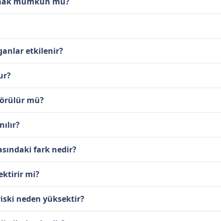
nmak mümkün mü?
anlar etkilenir?
ur?
görülür mü?
nılır?
asındaki fark nedir?
ktirir mi?
iski neden yüksektir?