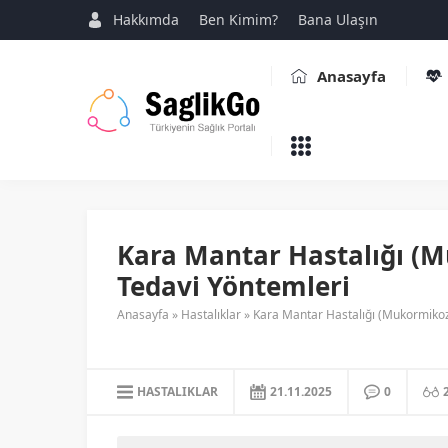
Hakkımda
Ben Kimim?
Bana Ulaşın
Anasayfa
Kara Mantar Hastalığı (Mu
Tedavi Yöntemleri
Anasayfa
»
Hastalıklar
»
Kara Mantar Hastalığı (Mukormikoz)
HASTALIKLAR
21.11.2025
0