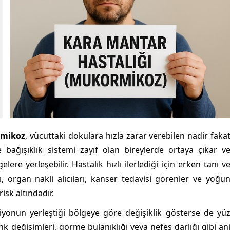
mikoz
, vücuttaki dokulara hızla zarar verebilen nadir faka
 bağışıklık sistemi zayıf olan bireylerde ortaya çıkar v
elere yerleşebilir. Hastalık hızlı ilerlediği için erken tanı v
ı, organ nakli alıcıları, kanser tedavisi görenler ve yoğu
isk altındadır.
iyonun yerleştiği bölgeye göre değişiklik gösterse de yü
renk değişimleri, görme bulanıklığı veya nefes darlığı gibi an