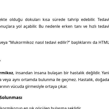
ekte olduğu dokuları kısa sürede tahrip edebilir. Tedav
uçlara yol açabilir. Bu nedenle erken tanı ve hızlı tedav
 veya “Mukormikoz nasıl tedavi edilir?” başlıklarını da HTM
?
rmikoz
, insandan insana bulaşan bir hastalık değildir. Yan
ma veya aynı ortamda bulunma ile geçmez. Hastalık, doğad
rının vücuda girmesiyle ortaya çıkar.
 Solunması
kormikozun en sık görülen bulaşma şeklidir.