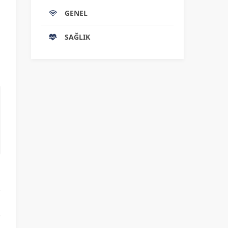
n
GENEL
SAĞLIK
i
n