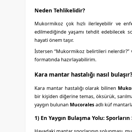
Neden Tehlikelidir?
Mukormikoz çok hızlı ilerleyebilir ve enf
edilmediğinde yaşamı tehdit edebilecek son
hayati önem taşır.
İstersen “Mukormikoz belirtileri nelerdir?”
formatında hazırlayabilirim.
Kara mantar hastalığı nasıl bulaşır
Kara mantar hastalığı olarak bilinen
Muko
bir kişiden diğerine temas, öksürük, sarıl
yaygın bulunan
Mucorales
adlı küf mantarla
1) En Yaygın Bulaşma Yolu: Sporların
Havadaki mantar sporlarının solunması, mu