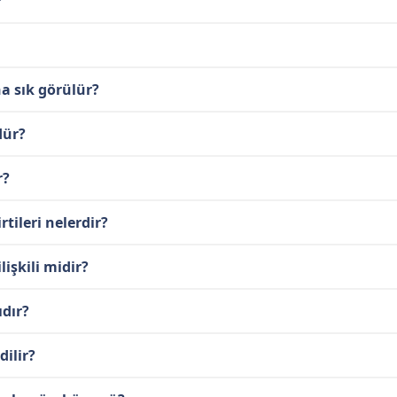
?
a sık görülür?
dür?
r?
tileri nelerdir?
işkili midir?
ıdır?
dilir?