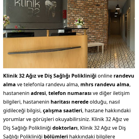
Klinik 32 Ağız ve Diş Sağlığı Polikliniği
online
randevu
alma
ve telefonla randevu alma,
mhrs randevu alma
,
hastanenin
adresi
,
telefon numarası
ve diğer iletişim
bilgileri, hastanenin
haritası nerede
olduğu, nasıl
gidileceği bilgisi,
çalışma saatleri
, hastane hakkındaki
yorumlar ve görüşleri okuyabilirsiniz. Klinik 32 Ağız ve
Diş Sağlığı Polikliniği
doktorları
, Klinik 32 Ağız ve Diş
Sağlığı Polikliniği
bölümleri
hakkındaki bilgilere