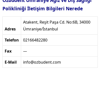
Özbudent Ümraniye Ağız ve Diş Sağlığı
Polikliniği İletişim Bilgileri Nerede
Atakent, Reşit Paşa Cd. No:6B, 34000
Adres
Ümraniye/İstanbul
Telefon
02166482280
Fax
—
E-Mail
info@ozbudent.com