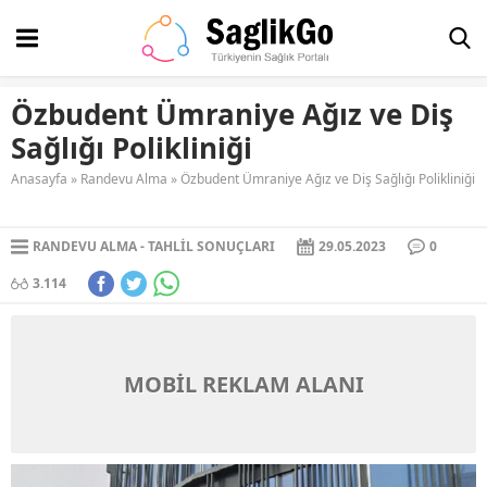
Özbudent Ümraniye Ağız ve Diş
Sağlığı Polikliniği
Anasayfa
»
Randevu Alma
»
Özbudent Ümraniye Ağız ve Diş Sağlığı Polikliniği
RANDEVU ALMA
TAHLIL SONUÇLARI
29.05.2023
0
3.114
MOBİL REKLAM ALANI