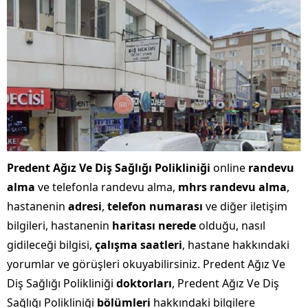
Predent Ağız Ve Diş Sağlığı Polikliniği
online
randevu
alma
ve telefonla randevu alma,
mhrs randevu alma
,
hastanenin
adresi
,
telefon numarası
ve diğer iletişim
bilgileri, hastanenin
haritası nerede
olduğu, nasıl
gidileceği bilgisi,
çalışma saatleri
, hastane hakkındaki
yorumlar ve görüşleri okuyabilirsiniz. Predent Ağız Ve
Diş Sağlığı Polikliniği
doktorları
, Predent Ağız Ve Diş
Sağlığı Polikliniği
bölümleri
hakkındaki bilgilere