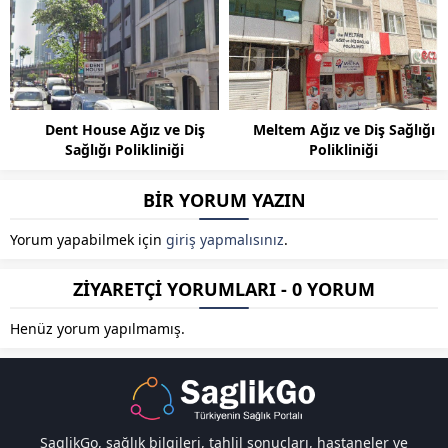
Dent House Ağız ve Diş
Meltem Ağız ve Diş Sağlığı
Sağlığı Polikliniği
Polikliniği
BİR YORUM YAZIN
Yorum yapabilmek için
giriş yapmalısınız
.
ZİYARETÇİ YORUMLARI - 0 YORUM
Henüz yorum yapılmamış.
SaglikGo, sağlık bilgileri, tahlil sonuçları, hastaneler ve