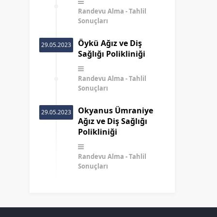
Randevu Alma
Tahlil
Sonuçları
Öykü Ağız ve Diş
29.05.2023
Sağlığı Polikliniği
Randevu Alma
Tahlil
Sonuçları
Okyanus Ümraniye
29.05.2023
Ağız ve Diş Sağlığı
Polikliniği
Randevu Alma
Tahlil
Sonuçları