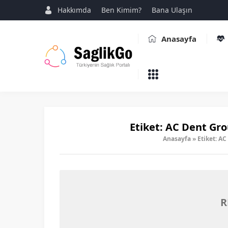
Hakkımda
Ben Kimim?
Bana Ulaşın
Anasayfa
Etiket:
AC Dent Grou
Anasayfa
»
Etiket: AC
R