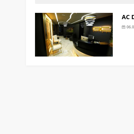
AC D
06.