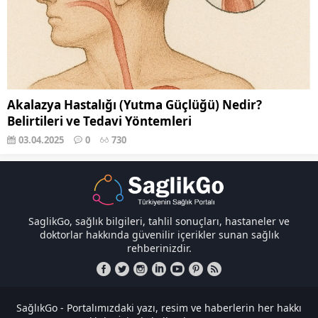
Akalazya Hastalığı (Yutma Güçlüğü) Nedir?
Belirtileri ve Tedavi Yöntemleri
03.04.2025
0
730
SaglikGo, sağlık bilgileri, tahlil sonuçları, hastaneler ve
doktorlar hakkında güvenilir içerikler sunan sağlık
rehberinizdir.
SağlıkGo - Portalımızdaki yazı, resim ve haberlerin her hakkı