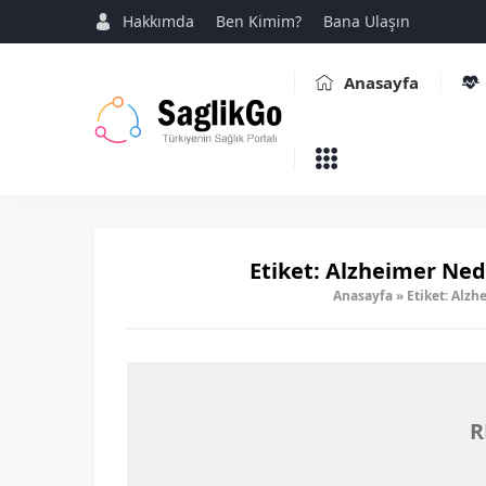
Hakkımda
Ben Kimim?
Bana Ulaşın
Anasayfa
Etiket:
Alzheimer Nedir
Anasayfa
»
Etiket: Alzh
R