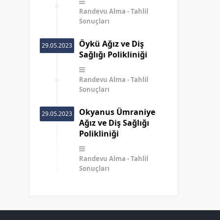
Randevu Alma
Tahlil
Sonuçları
Öykü Ağız ve Diş
29.05.2023
Sağlığı Polikliniği
Randevu Alma
Tahlil
Sonuçları
Okyanus Ümraniye
29.05.2023
Ağız ve Diş Sağlığı
Polikliniği
Randevu Alma
Tahlil
Sonuçları