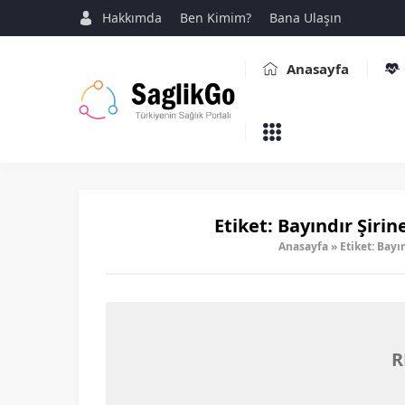
Hakkımda
Ben Kimim?
Bana Ulaşın
Anasayfa
Etiket:
Bayındır Şirine
Anasayfa
»
Etiket: Bayı
R