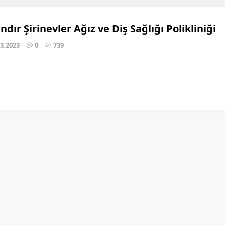
ndır Şirinevler Ağız ve Diş Sağlığı Polikliniği
03.2023
0
739