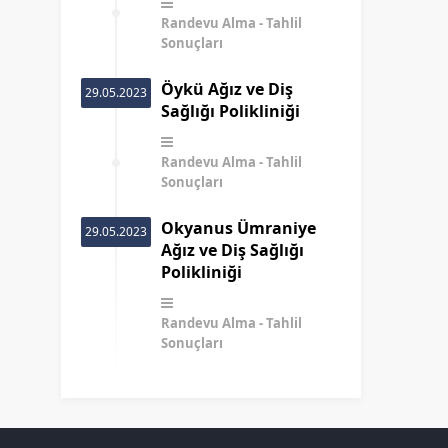
Randevu Alma
Tahlil
Sonuçları
Öykü Ağız ve Diş
29.05.2023
Sağlığı Polikliniği
Randevu Alma
Tahlil
Sonuçları
Okyanus Ümraniye
29.05.2023
Ağız ve Diş Sağlığı
Polikliniği
Randevu Alma
Tahlil
Sonuçları