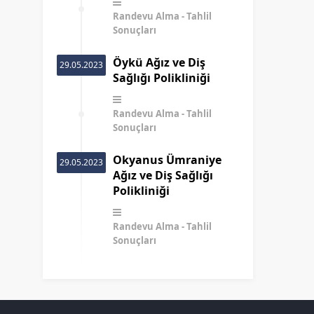
Randevu Alma
Tahlil
Sonuçları
Öykü Ağız ve Diş
29.05.2023
Sağlığı Polikliniği
Randevu Alma
Tahlil
Sonuçları
Okyanus Ümraniye
29.05.2023
Ağız ve Diş Sağlığı
Polikliniği
Randevu Alma
Tahlil
Sonuçları