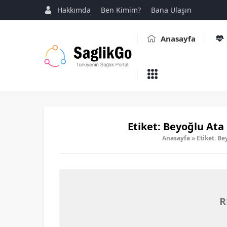
Hakkımda
Ben Kimim?
Bana Ulaşın
Anasayfa
Etiket:
Beyoğlu Ata 
Anasayfa
»
Etiket: Be
R