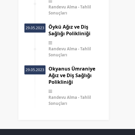
Randevu Alma
Tahlil
Sonuçları
Öykü Ağız ve Diş
29.05.2023
Sağlığı Polikliniği
Randevu Alma
Tahlil
Sonuçları
Okyanus Ümraniye
29.05.2023
Ağız ve Diş Sağlığı
Polikliniği
Randevu Alma
Tahlil
Sonuçları