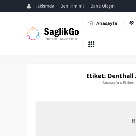
Hakkımda
Ben Kimim?
Bana Ulaşın
Anasayfa
Etiket:
Denthall A
Anasayfa
»
Etiket:
R