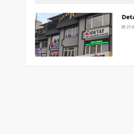
Deta
27.