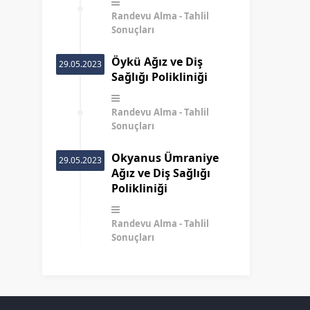
Randevu Alma
Tahlil
Sonuçları
Öykü Ağız ve Diş
29.05.2023
Sağlığı Polikliniği
Randevu Alma
Tahlil
Sonuçları
Okyanus Ümraniye
29.05.2023
Ağız ve Diş Sağlığı
Polikliniği
Randevu Alma
Tahlil
Sonuçları