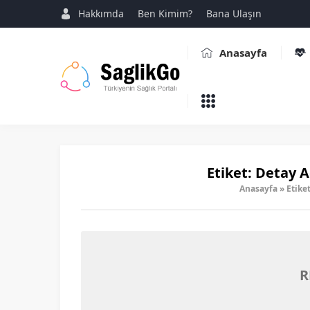
Hakkımda
Ben Kimim?
Bana Ulaşın
Anasayfa
Etiket:
Detay Ağ
Anasayfa
»
Etiket
R