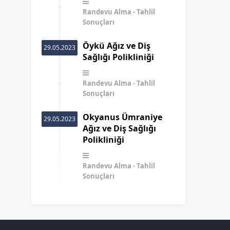
Randevu Alma
Tahlil
Sonuçları
Öykü Ağız ve Diş
29.05.2023
Sağlığı Polikliniği
Randevu Alma
Tahlil
Sonuçları
Okyanus Ümraniye
29.05.2023
Ağız ve Diş Sağlığı
Polikliniği
Randevu Alma
Tahlil
Sonuçları