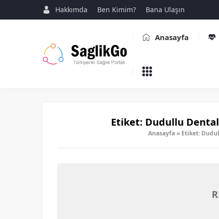
Hakkımda
Ben Kimim?
Bana Ulaşın
Anasayfa
Etiket:
Dudullu Dental 
Anasayfa
»
Etiket: Dudul
R