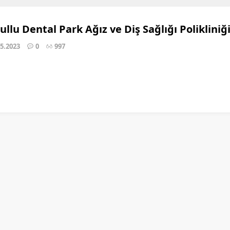
llu Dental Park Ağız ve Diş Sağlığı Polikliniğ
05.2023
0
997