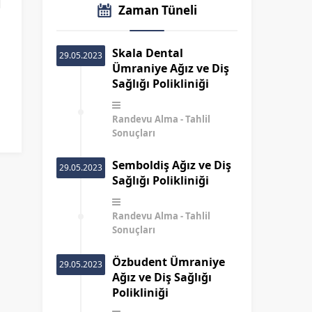
Zaman Tüneli
i
Skala Dental
29.05.2023
Ümraniye Ağız ve Diş
Sağlığı Polikliniği
Randevu Alma
Tahlil
Sonuçları
Semboldiş Ağız ve Diş
29.05.2023
Sağlığı Polikliniği
Randevu Alma
Tahlil
Sonuçları
Özbudent Ümraniye
29.05.2023
Ağız ve Diş Sağlığı
Polikliniği