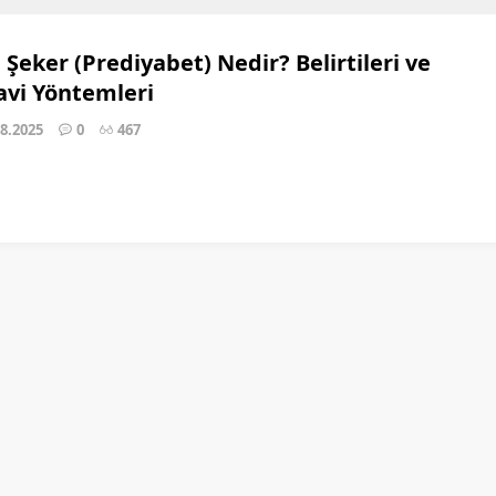
i Şeker (Prediyabet) Nedir? Belirtileri ve
avi Yöntemleri
08.2025
0
467