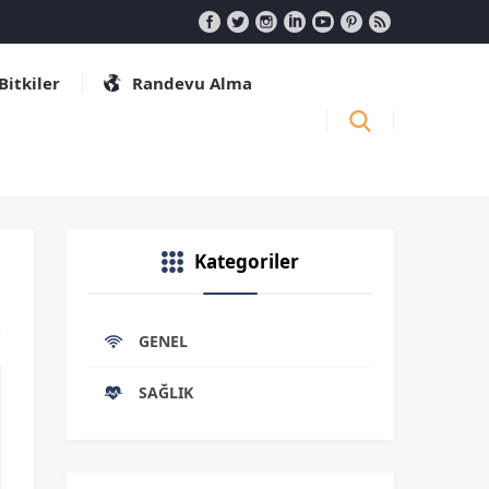
 Bitkiler
Randevu Alma
Kategoriler
GENEL
SAĞLIK