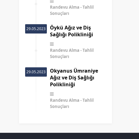
Randevu Alma
Tahlil
Sonuçları
Öykü Ağız ve Diş
29.05.2023
Sağlığı Polikliniği
Randevu Alma
Tahlil
Sonuçları
Okyanus Ümraniye
29.05.2023
Ağız ve Diş Sağlığı
Polikliniği
Randevu Alma
Tahlil
Sonuçları