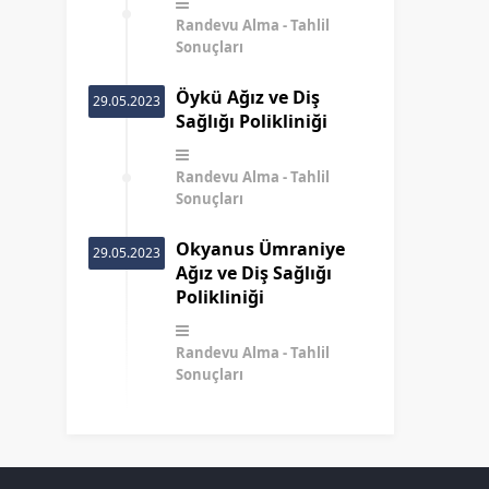
Randevu Alma
Tahlil
Sonuçları
Öykü Ağız ve Diş
29.05.2023
Sağlığı Polikliniği
Randevu Alma
Tahlil
Sonuçları
Okyanus Ümraniye
29.05.2023
Ağız ve Diş Sağlığı
Polikliniği
Randevu Alma
Tahlil
Sonuçları