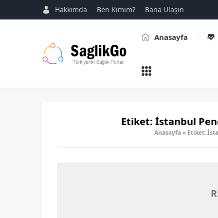
Hakkımda
Ben Kimim?
Bana Ulaşın
Anasayfa
Etiket:
İstanbul Pend
Anasayfa
»
Etiket: İs
R