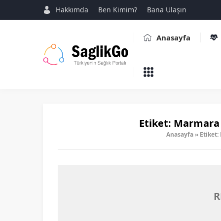
Hakkımda
Ben Kimim?
Bana Ulaşın
Anasayfa
Etiket:
Marmara A
Anasayfa
»
Etiket:
R