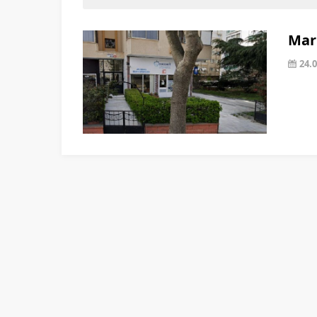
Marm
24.