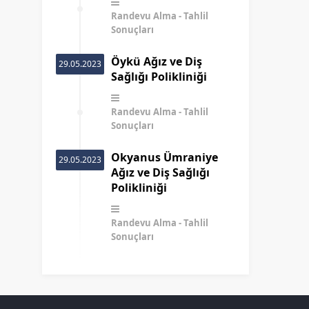
Randevu Alma
Tahlil
Sonuçları
Öykü Ağız ve Diş
29.05.2023
Sağlığı Polikliniği
Randevu Alma
Tahlil
Sonuçları
Okyanus Ümraniye
29.05.2023
Ağız ve Diş Sağlığı
Polikliniği
Randevu Alma
Tahlil
Sonuçları