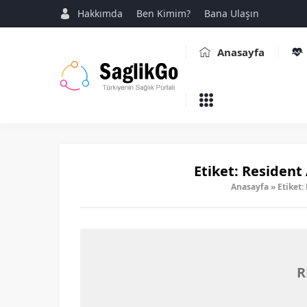
Hakkımda
Ben Kimim?
Bana Ulaşın
Anasayfa
Etiket:
Resident A
Anasayfa
»
Etiket:
R