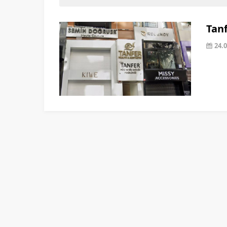
Tanf
24.