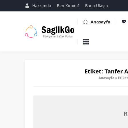
Hakkımda
Ben Kimim?
Bana Ulaşın
Anasayfa
Etiket:
Tanfer A
Anasayfa
»
Etiket
R