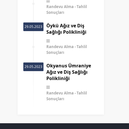
Randevu Alma
Tahlil
Sonuçları
Öykü Ağız ve Diş
29.05.2023
Sağlığı Polikliniği
Randevu Alma
Tahlil
Sonuçları
Okyanus Ümraniye
29.05.2023
Ağız ve Diş Sağlığı
Polikliniği
Randevu Alma
Tahlil
Sonuçları