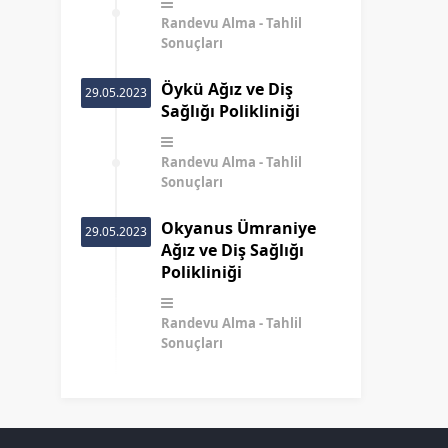
Randevu Alma
Tahlil
Sonuçları
Öykü Ağız ve Diş
29.05.2023
Sağlığı Polikliniği
Randevu Alma
Tahlil
Sonuçları
Okyanus Ümraniye
29.05.2023
Ağız ve Diş Sağlığı
Polikliniği
Randevu Alma
Tahlil
Sonuçları