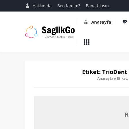
Hakkımda
Ben Kimim?
Bana Ulaşın
Anasayfa
Etiket:
TrioDent 
Anasayfa
»
Etiket:
R