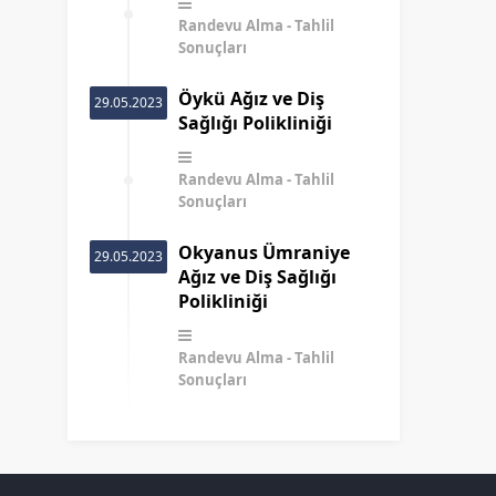
Randevu Alma
Tahlil
Sonuçları
Öykü Ağız ve Diş
29.05.2023
Sağlığı Polikliniği
Randevu Alma
Tahlil
Sonuçları
Okyanus Ümraniye
29.05.2023
Ağız ve Diş Sağlığı
Polikliniği
Randevu Alma
Tahlil
Sonuçları