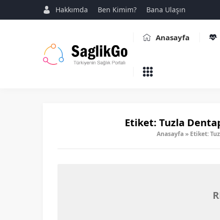
Hakkımda
Ben Kimim?
Bana Ulaşın
Anasayfa
Etiket:
Tuzla Dentapo
Anasayfa
»
Etiket: Tu
R