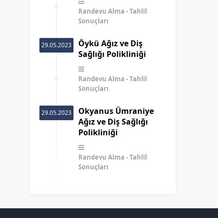
Randevu Alma
Tahlil
Sonuçları
Öykü Ağız ve Diş
29.05.2023
Sağlığı Polikliniği
Randevu Alma
Tahlil
Sonuçları
Okyanus Ümraniye
29.05.2023
Ağız ve Diş Sağlığı
Polikliniği
Randevu Alma
Tahlil
Sonuçları