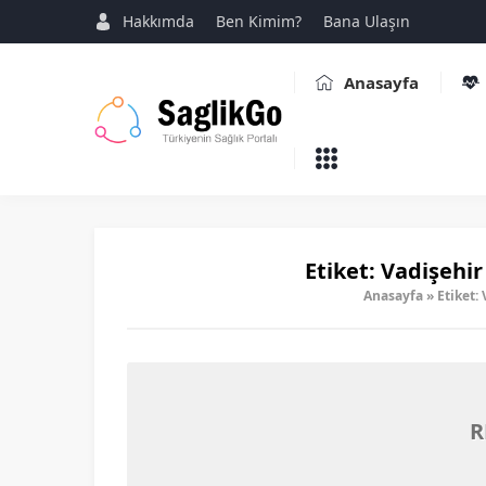
Hakkımda
Ben Kimim?
Bana Ulaşın
Anasayfa
Etiket:
Vadişehir 
Anasayfa
»
Etiket:
R