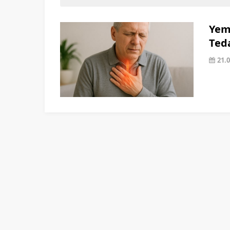
Yeme
Ted
21.