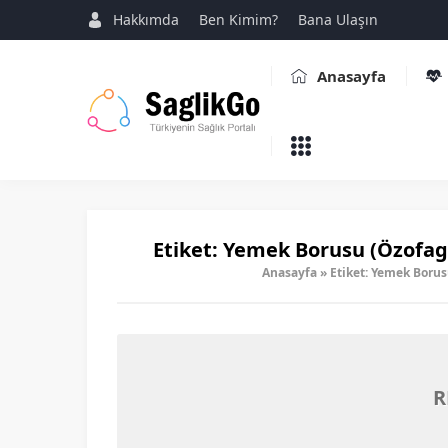
Hakkımda
Ben Kimim?
Bana Ulaşın
Anasayfa
Etiket:
Yemek Borusu (Özofagus
Anasayfa
»
Etiket: Yemek Borus
R