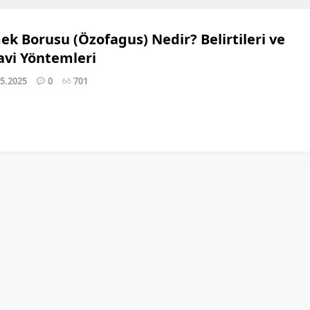
k Borusu (Özofagus) Nedir? Belirtileri ve
avi Yöntemleri
05.2025
0
701