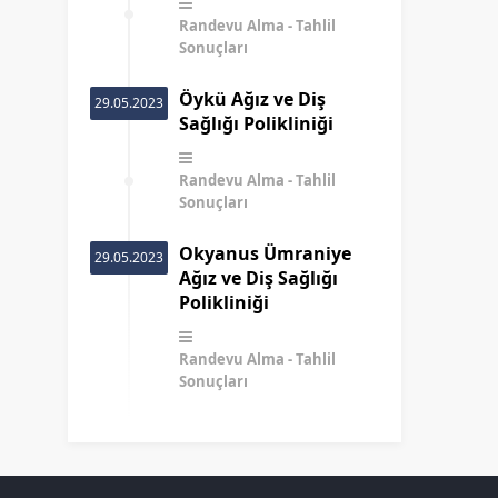
Randevu Alma
Tahlil
Sonuçları
Öykü Ağız ve Diş
29.05.2023
Sağlığı Polikliniği
Randevu Alma
Tahlil
Sonuçları
Okyanus Ümraniye
29.05.2023
Ağız ve Diş Sağlığı
Polikliniği
Randevu Alma
Tahlil
Sonuçları