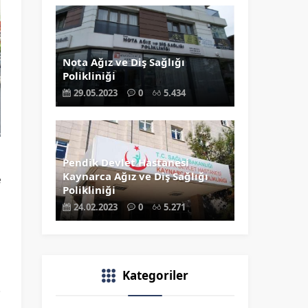
Nota Ağız ve Diş Sağlığı
Polikliniği
29.05.2023
0
5.434
u
Pendik Devlet Hastanesi
Kaynarca Ağız ve Diş Sağlığı
e
Polikliniği
i
24.02.2023
0
5.271
i
Kategoriler