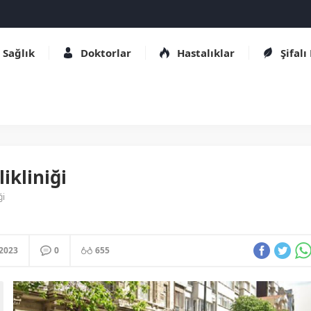
Sağlık
Doktorlar
Hastalıklar
Şifalı
ikliniği
ği
.2023
0
655