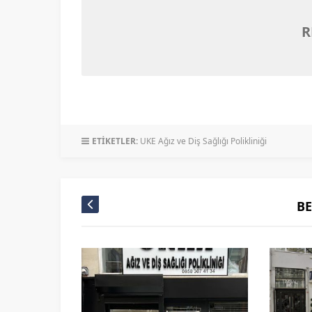
R
ETİKETLER:
UKE Ağız ve Diş Sağlığı Polikliniği
B