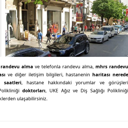
e
randevu alma
ve telefonla randevu alma,
mhrs randev
ası
ve diğer iletişim bilgileri, hastanenin
haritası nered
 saatleri
, hastane hakkındaki yorumlar ve görüşler
olikliniği
doktorları
, UKE Ağız ve Diş Sağlığı Polikliniğ
lerden ulaşabilirsiniz.