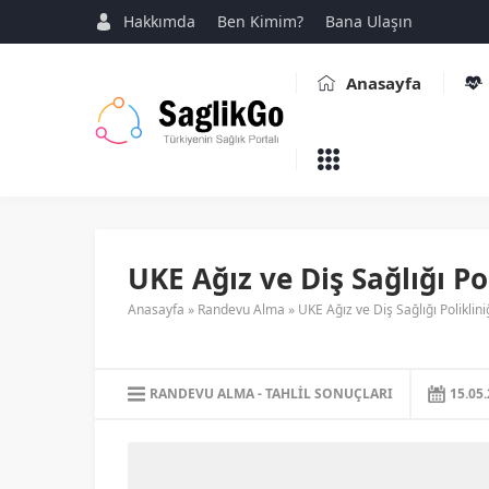
Hakkımda
Ben Kimim?
Bana Ulaşın
Anasayfa
UKE Ağız ve Diş Sağlığı Pol
Anasayfa
»
Randevu Alma
»
UKE Ağız ve Diş Sağlığı Poliklini
RANDEVU ALMA
TAHLIL SONUÇLARI
15.05