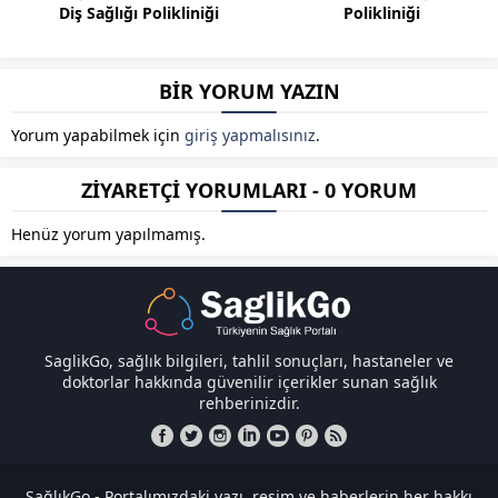
Diş Sağlığı Polikliniği
Polikliniği
BİR YORUM YAZIN
Yorum yapabilmek için
giriş yapmalısınız
.
ZİYARETÇİ YORUMLARI - 0 YORUM
Henüz yorum yapılmamış.
SaglikGo, sağlık bilgileri, tahlil sonuçları, hastaneler ve
doktorlar hakkında güvenilir içerikler sunan sağlık
rehberinizdir.
SağlıkGo - Portalımızdaki yazı, resim ve haberlerin her hakkı