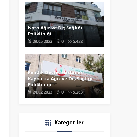
Nota Ağız ve Diş Sağlığı
Polikliniği
29.05.2023
0
5.428
u
Pendik Devlet Hastanesi
Kaynarca Ağız ve Diş Sağlığı
e
Polikliniği
i
24.02.2023
0
5.263
i
Kategoriler