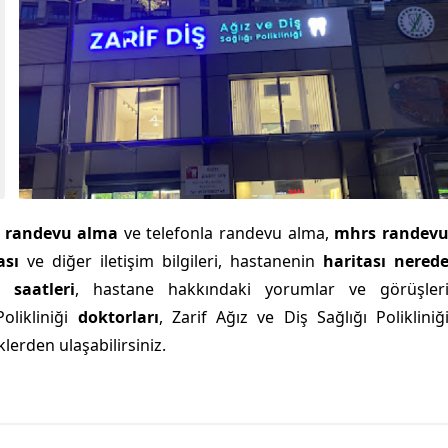
e
randevu alma
ve telefonla randevu alma,
mhrs randev
ası
ve diğer iletişim bilgileri, hastanenin
haritası nered
 saatleri
, hastane hakkındaki yorumlar ve görüşler
Polikliniği
doktorları
, Zarif Ağız ve Diş Sağlığı Polikliniğ
lerden ulaşabilirsiniz.