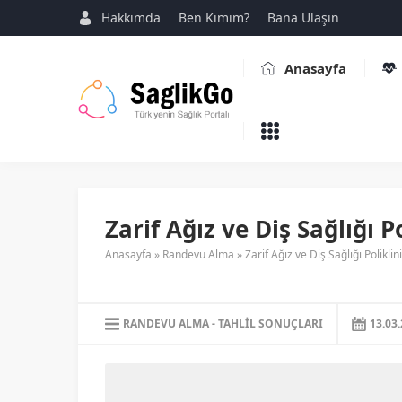
Hakkımda
Ben Kimim?
Bana Ulaşın
Anasayfa
Zarif Ağız ve Diş Sağlığı Po
Anasayfa
»
Randevu Alma
»
Zarif Ağız ve Diş Sağlığı Poliklini
RANDEVU ALMA
TAHLIL SONUÇLARI
13.03