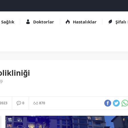
Sağlık
Doktorlar
Hastalıklar
Şifalı
likliniği
ği
.2023
0
870