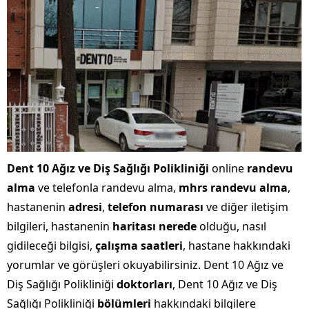
Dent 10 Ağız ve Diş Sağlığı Polikliniği
online
randevu
alma
ve telefonla randevu alma,
mhrs randevu alma
,
hastanenin
adresi
,
telefon numarası
ve diğer iletişim
bilgileri, hastanenin
haritası nerede
olduğu, nasıl
gidileceği bilgisi,
çalışma saatleri
, hastane hakkındaki
yorumlar ve görüşleri okuyabilirsiniz. Dent 10 Ağız ve
Diş Sağlığı Polikliniği
doktorları
, Dent 10 Ağız ve Diş
Sağlığı Polikliniği
bölümleri
hakkındaki bilgilere