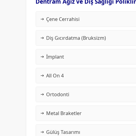
Dentram Ağız ve Diş Sağlığı Polikli
Çene Cerrahisi
Diş Gıcırdatma (Bruksizm)
İmplant
All On 4
Ortodonti
Metal Braketler
Gülüş Tasarımı