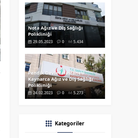
Nota Ağız ve Diş Sağlığı
Polikliniği
29.05.2023
0
5.434
s
Pendik Devlet Hastanesi
Kaynarca Ağız ve Diş Sağlığı
ı
Polikliniği
i
24.02.2023
0
5.273
i
Kategoriler