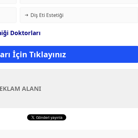
Diş Eti Estetiği
niği Doktorları
rı İçin Tıklayınız
EKLAM ALANI