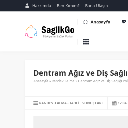
Hakkımda
Ben Kimim?
Bana Ulaşın
Anasayfa
Dentram Ağız ve Diş Sağlığ
Anasayfa
»
Randevu Alma
»
Dentram Ağız ve Diş Sağlığı Poli
RANDEVU ALMA
TAHLIL SONUÇLARI
12.04