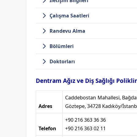
İletişim Bilgileri
Çalışma Saatleri
Randevu Alma
Bölümleri
Doktorları
Dentram Ağız ve Diş Sağlığı Poliklin
Caddebostan Mahallesi, Bağdat
Adres
Göztepe, 34728 Kadıköy/İstanb
+90 216 363 36 36
Telefon
+90 216 363 02 11