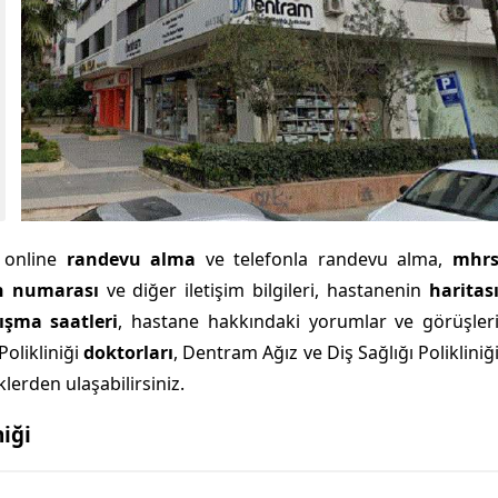
i
online
randevu alma
ve telefonla randevu alma,
mhr
n numarası
ve diğer iletişim bilgileri, hastanenin
haritas
lışma saatleri
, hastane hakkındaki yorumlar ve görüşler
Polikliniği
doktorları
, Dentram Ağız ve Diş Sağlığı Polikliniğ
lerden ulaşabilirsiniz.
niği