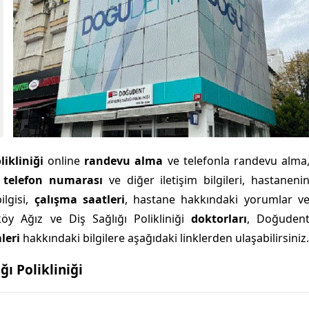
likliniği
online
randevu alma
ve telefonla randevu alma
,
telefon numarası
ve diğer iletişim bilgileri, hastaneni
ilgisi,
çalışma saatleri
, hastane hakkındaki yorumlar v
köy Ağız ve Diş Sağlığı Polikliniği
doktorları
, Doğuden
leri
hakkındaki bilgilere aşağıdaki linklerden ulaşabilirsiniz.
ı Polikliniği