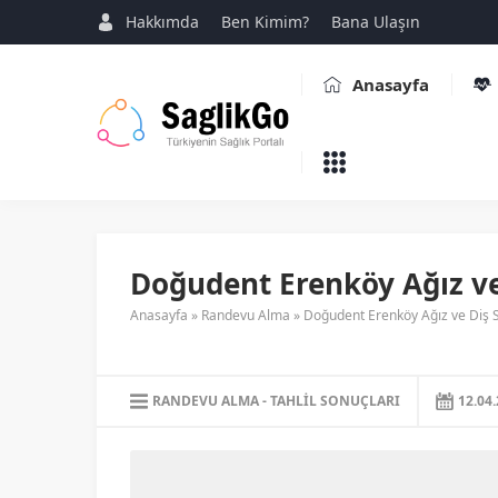
Hakkımda
Ben Kimim?
Bana Ulaşın
Anasayfa
Doğudent Erenköy Ağız ve 
Anasayfa
»
Randevu Alma
»
Doğudent Erenköy Ağız ve Diş Sağ
RANDEVU ALMA
TAHLIL SONUÇLARI
12.04