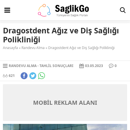
Dragostdent Ağız ve Diş Sağlığı
Polikliniği
Anasayfa
»
Randevu Alma
»
Dragostdent Ağız ve Diş Sağlığı Polikliniği
RANDEVU ALMA
TAHLIL SONUÇLARI
03.05.2023
0
621
MOBİL REKLAM ALANI