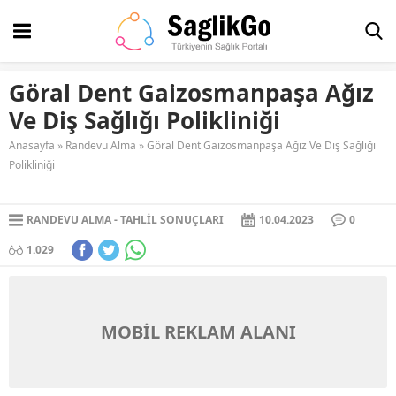
Göral Dent Gaizosmanpaşa Ağız
Ve Diş Sağlığı Polikliniği
Anasayfa
»
Randevu Alma
»
Göral Dent Gaizosmanpaşa Ağız Ve Diş Sağlığı
Polikliniği
RANDEVU ALMA
TAHLIL SONUÇLARI
10.04.2023
0
1.029
MOBİL REKLAM ALANI