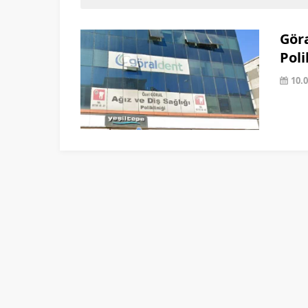
Gör
Poli
10.