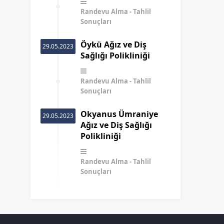
Randevu Alma
Tahlil
Sonuçları
Öykü Ağız ve Diş
29.05.2023
Sağlığı Polikliniği
Randevu Alma
Tahlil
Sonuçları
Okyanus Ümraniye
29.05.2023
Ağız ve Diş Sağlığı
Polikliniği
Randevu Alma
Tahlil
Sonuçları