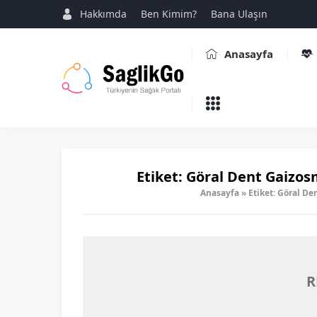
Hakkımda
Ben Kimim?
Bana Ulaşın
Anasayfa
Etiket:
Göral Dent Gaizosm
Anasayfa
»
Etiket: Göral De
R