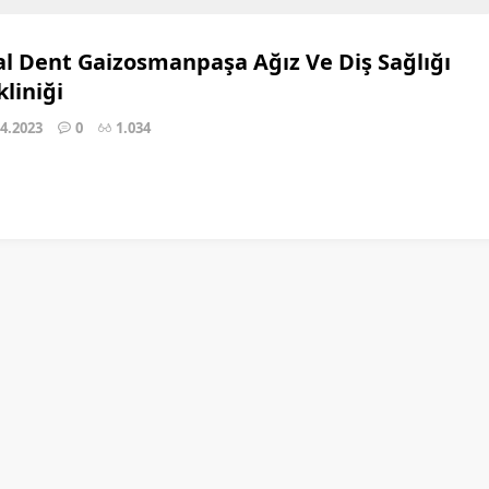
al Dent Gaizosmanpaşa Ağız Ve Diş Sağlığı
kliniği
04.2023
0
1.034