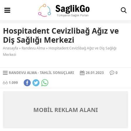
Hospitadent Cevizlibağ Ağız ve
Diş Sağlığı Merkezi
Anasayfa
»
Randevu Alma
»
Hospitadent Cevizlibağ Ağız ve Diş Sağlığı
Merkezi
RANDEVU ALMA
TAHLIL SONUÇLARI
26.01.2023
0
1.099
MOBİL REKLAM ALANI