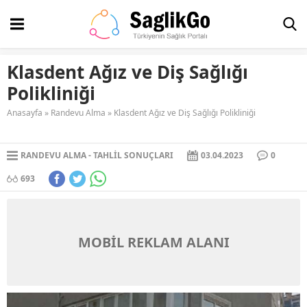
Klasdent Ağız ve Diş Sağlığı
Polikliniği
Anasayfa
»
Randevu Alma
»
Klasdent Ağız ve Diş Sağlığı Polikliniği
RANDEVU ALMA
TAHLIL SONUÇLARI
03.04.2023
0
693
MOBİL REKLAM ALANI