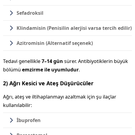
Sefadroksil
Klindamisin
(Penisilin alerjisi varsa tercih edilir)
Azitromisin
(Alternatif seçenek)
Tedavi genellikle
7–14 gün
sürer. Antibiyotiklerin büyük
bölümü
emzirme ile uyumludur
.
2) Ağrı Kesici ve Ateş Düşürücüler
Ağrı, ateş ve iltihaplanmayı azaltmak için şu ilaçlar
kullanılabilir:
İbuprofen