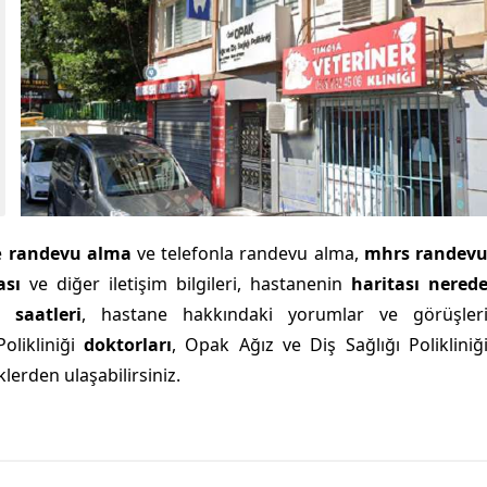
e
randevu alma
ve telefonla randevu alma,
mhrs randev
ası
ve diğer iletişim bilgileri, hastanenin
haritası nered
 saatleri
, hastane hakkındaki yorumlar ve görüşler
Polikliniği
doktorları
, Opak Ağız ve Diş Sağlığı Polikliniğ
lerden ulaşabilirsiniz.